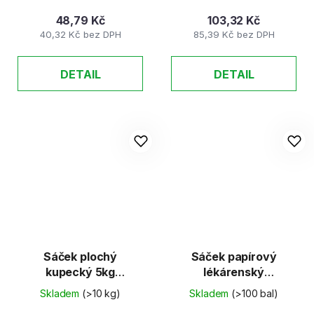
48,79 Kč
103,32 Kč
40,32 Kč bez DPH
85,39 Kč bez DPH
DETAIL
DETAIL
Sáček plochý
Sáček papírový
kupecký 5kg
lékárenský
285x490mm /SED/
90x140mm 100ks/bal
Skladem
(>10 kg)
Skladem
(>100 bal)