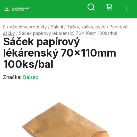
Přejít
Hledat
NÁKUP
na
obsah
KOŠÍK
Domů
/
Všechny produkty
/
Balení
/
Tašky, sáčky, pytle
/
Papírové
sáčky
/
Sáček papírový lékárenský 70x110mm 100ks/bal
Sáček papírový
lékárenský 70x110mm
100ks/bal
Značka:
Balsac