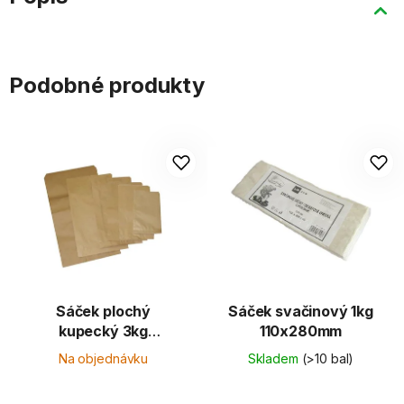
Podobné produkty
Sáček plochý
Sáček svačinový 1kg
kupecký 3kg
110x280mm
250x420mm /SED/
Na objednávku
Skladem
(>10 bal)