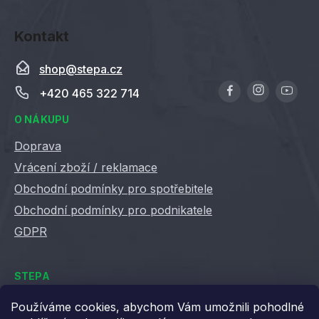
Kontakt
shop
@
stepa.cz
+420 465 322 714
O NÁKUPU
Doprava
Vrácení zboží / reklamace
Obchodní podmínky pro spotřebitele
Obchodní podmínky pro podnikatele
GDPR
STEPA
Kontakty
Používáme cookies, abychom Vám umožnili pohodlné