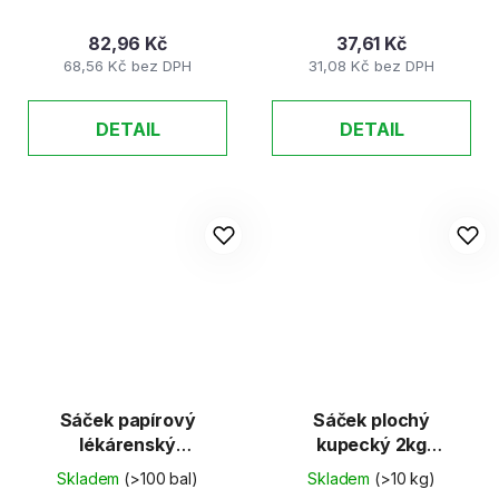
82,96 Kč
37,61 Kč
68,56 Kč bez DPH
31,08 Kč bez DPH
DETAIL
DETAIL
Sáček papírový
Sáček plochý
lékárenský
kupecký 2kg
130x190mm
200x360mm /SED/
Skladem
(>100 bal)
Skladem
(>10 kg)
100ks/balení