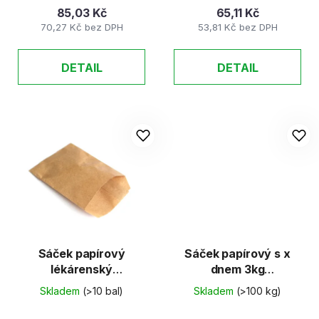
85,03 Kč
65,11 Kč
70,27 Kč bez DPH
53,81 Kč bez DPH
DETAIL
DETAIL
Sáček papírový
Sáček papírový s x
lékárenský
dnem 3kg
110x170mm, 50g
245x365mm /UA/
Skladem
(>10 bal)
Skladem
(>100 kg)
100ks/bal