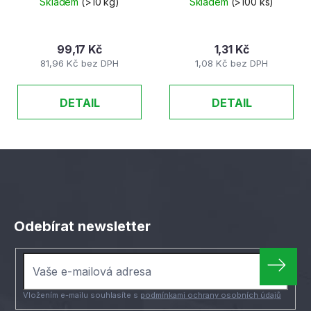
Skladem
(>10 kg)
Skladem
(>100 ks)
99,17 Kč
1,31 Kč
81,96 Kč bez DPH
1,08 Kč bez DPH
DETAIL
DETAIL
Z
á
Odebírat newsletter
p
a
t
í
Vložením e-mailu souhlasíte s
podmínkami ochrany osobních údajů