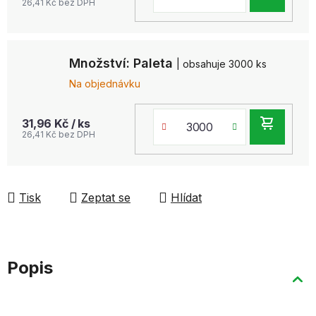
26,41 Kč bez DPH
KOŠ
Množství: Paleta
| obsahuje 3000 ks
Na objednávku
DO
31,96 Kč
/ ks
26,41 Kč bez DPH
KOŠ
Tisk
Zeptat se
Hlídat
Popis