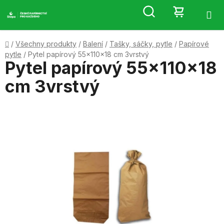
Přejít
Hledat
NÁKUP
na
obsah
KOŠÍK
Domů
/
Všechny produkty
/
Balení
/
Tašky, sáčky, pytle
/
Papírové
pytle
/
Pytel papírový 55x110x18 cm 3vrstvý
Pytel papírový 55x110x18
cm 3vrstvý