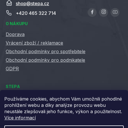
shop
@
stepa.cz
+420 465 322 714
O NÁKUPU
Doprava
Vrácení zboží / reklamace
Obchodní podmínky pro spotřebitele
Obchodní podmínky pro podnikatele
GDPR
STEPA
Kontakty
Používáme cookies, abychom Vám umožnili pohodlné
prohlížení webu a díky analýze provozu webu
Kariéra ve Stepě
neustále zlepšovali jeho funkce, výkon a použitelnost.
Věrnostní slevy
Více informací
Velkoobchod / B2B