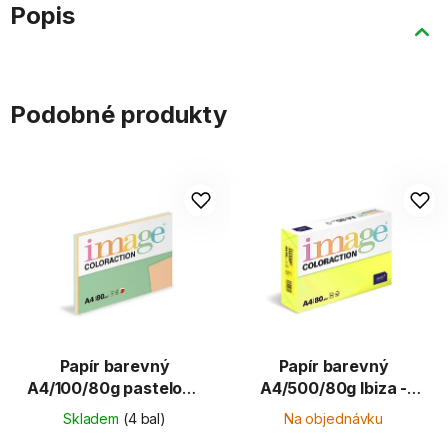
Popis
Podobné produkty
Papír barevný
Papír barevný
A4/100/80g pastelový
A4/500/80g Ibiza -
mix 5x20 listů C
reflexní žlutá 22
Skladem
(4 bal)
Na objednávku