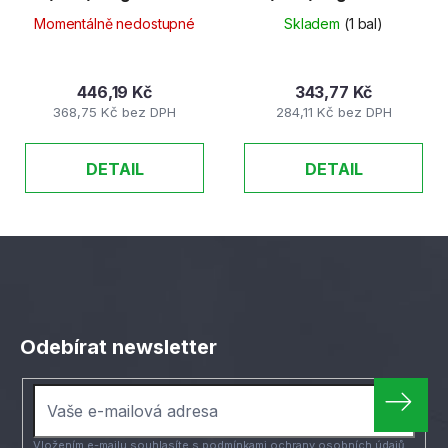
meruňková 05
pastelově fialová 09
Momentálně nedostupné
Skladem
(1 bal)
446,19 Kč
343,77 Kč
368,75 Kč bez DPH
284,11 Kč bez DPH
DETAIL
DETAIL
Z
á
Odebírat newsletter
p
a
t
í
Vložením e-mailu souhlasíte s
podmínkami ochrany osobních údajů