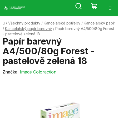
Přejít
Hledat
NÁKUP
na
obsah
KOŠÍK
Domů
/
Všechny produkty
/
Kancelářské potřeby
/
Kancelářský papír
/
Kancelářský papír barevný
/
Papír barevný A4/500/80g Forest
- pastelově zelená 18
Papír barevný
A4/500/80g Forest -
pastelově zelená 18
Značka:
Image Coloraction