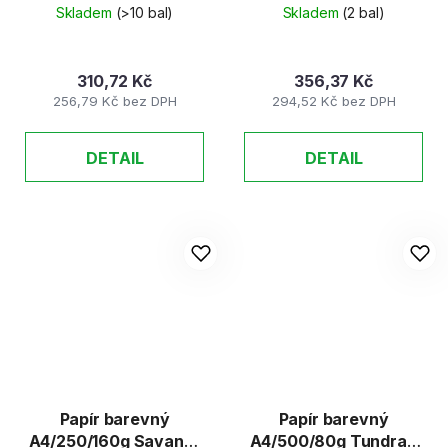
starorůžová 07
sytá žlutá 25
Skladem
(>10 bal)
Skladem
(2 bal)
310,72 Kč
356,37 Kč
256,79 Kč bez DPH
294,52 Kč bez DPH
DETAIL
DETAIL
Papír barevný
Papír barevný
A4/250/160g Savana-
A4/500/80g Tundra -