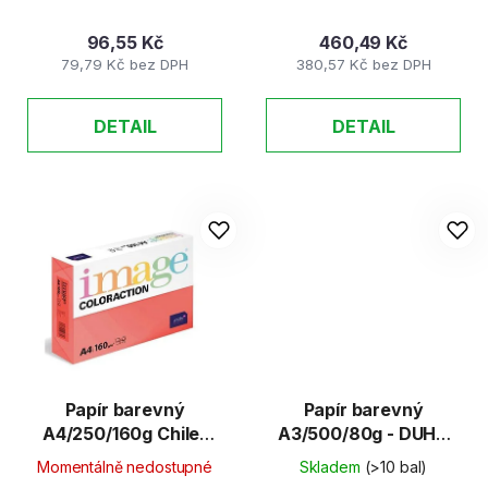
96,55 Kč
460,49 Kč
79,79 Kč bez DPH
380,57 Kč bez DPH
DETAIL
DETAIL
Papír barevný
Papír barevný
A4/250/160g Chile-
A3/500/80g - DUHA
jahodově červená 31
10 barev/balení
Momentálně nedostupné
Skladem
(>10 bal)