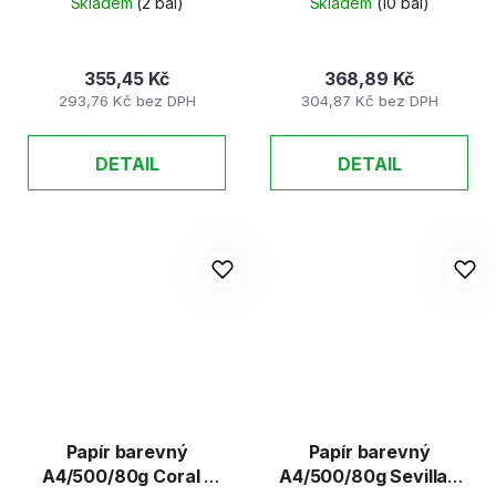
Skladem
(2 bal)
Skladem
(10 bal)
modrá 13
oranžová 29
355,45 Kč
368,89 Kč
293,76 Kč bez DPH
304,87 Kč bez DPH
DETAIL
DETAIL
Papír barevný
Papír barevný
A4/500/80g Coral -
A4/500/80g Sevilla -