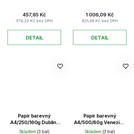
457,65 Kč
1 006,09 Kč
378,22 Kč bez DPH
831,48 Kč bez DPH
DETAIL
DETAIL
Papír barevný
Papír barevný
A4/250/160g Dublin-
A4/500/80g Venezia -
tmavě zelená 19
Sytá oranžová 27
Skladem
(3 bal)
Skladem
(3 bal)