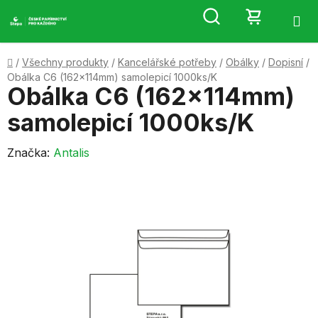
Přejít
Hledat
NÁKUP
na
obsah
KOŠÍK
Domů
/
Všechny produkty
/
Kancelářské potřeby
/
Obálky
/
Dopisní
/
Obálka C6 (162x114mm) samolepicí 1000ks/K
Obálka C6 (162x114mm)
samolepicí 1000ks/K
Značka:
Antalis