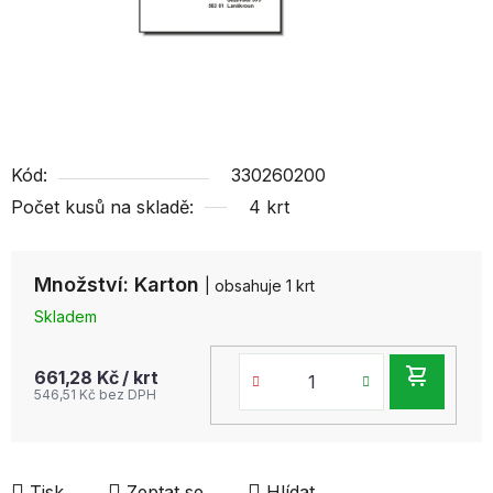
Kód:
330260200
Počet kusů na skladě:
4 krt
Množství: Karton
| obsahuje 1 krt
Skladem
DO
661,28 Kč
/ krt
546,51 Kč bez DPH
KOŠ
Tisk
Zeptat se
Hlídat