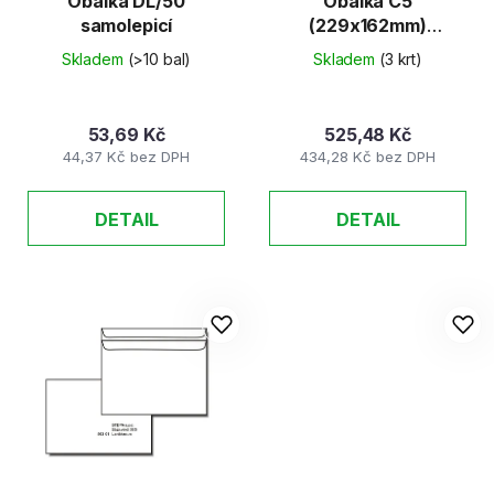
Obálka DL/50
Obálka C5
samolepicí
(229x162mm)
samolepicí 500ks/K
Skladem
(>10 bal)
Skladem
(3 krt)
53,69 Kč
525,48 Kč
44,37 Kč bez DPH
434,28 Kč bez DPH
DETAIL
DETAIL