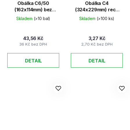
Obálka C6/50
Obálka C4
(162x114mm) bez
(324x229mm) recy
okénka bílá,
samolepicí, KP
Skladem
(>10 bal)
Skladem
(>100 ks)
samolepicí, 70g
250ks/K
43,56 Kč
3,27 Kč
36 Kč bez DPH
2,70 Kč bez DPH
DETAIL
DETAIL