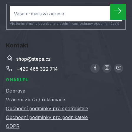
a
t
í
Vložením e-mailu souhlasíte s
podmínkami ochrany osobních údajů
Kontakt
shop
@
stepa.cz
+420 465 322 714
O NÁKUPU
Doprava
Vrácení zboží / reklamace
Obchodní podmínky pro spotřebitele
Obchodní podmínky pro podnikatele
GDPR