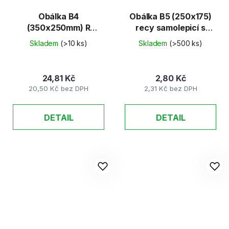
Obálka B4
Obálka B5 (250x175)
(350x250mm) R
recy samolepicí s
textilní x dno
krycí páskou
Skladem
(>10 ks)
Skladem
(>500 ks)
samolepicí s KP
24,81 Kč
2,80 Kč
20,50 Kč bez DPH
2,31 Kč bez DPH
DETAIL
DETAIL