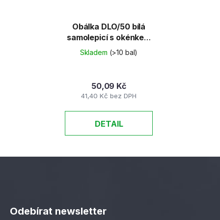
Obálka DLO/50 bílá
samolepicí s okénkem
vpravo dole
Skladem
(>10 bal)
50,09 Kč
41,40 Kč bez DPH
DETAIL
Z
á
Odebírat newsletter
p