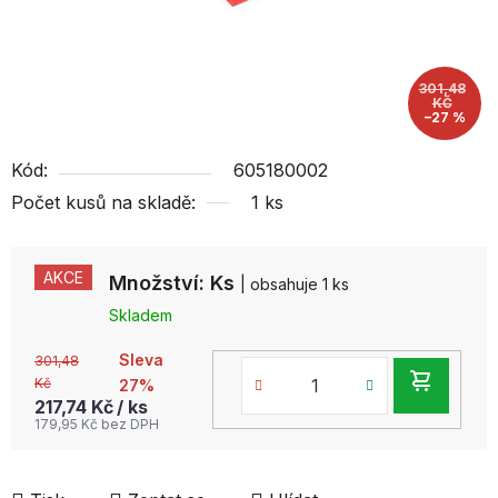
301,48
KČ
–27 %
Kód:
605180002
Počet kusů na skladě:
1 ks
AKCE
Množství: Ks
| obsahuje 1 ks
Skladem
Sleva
301,48
DO
Kč
27%
217,74 Kč
/ ks
KOŠ
179,95 Kč bez DPH