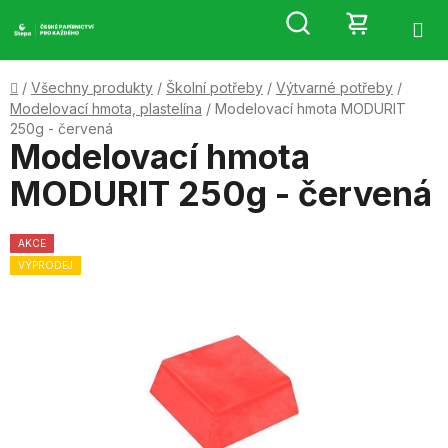
Přejít
Hledat
NÁKUP
na
obsah
KOŠÍK
Domů
/
Všechny produkty
/
Školní potřeby
/
Výtvarné potřeby
/
Modelovací hmota, plastelína
/
Modelovací hmota MODURIT
250g - červená
Modelovací hmota
MODURIT 250g - červená
AKCE
VÝPRODEJ