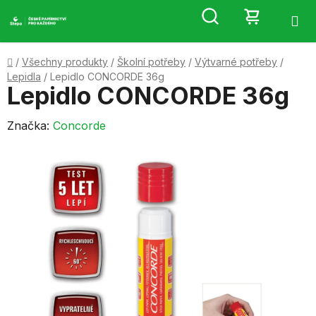
Přejít
Hledat
NÁKUP
na
obsah
KOŠÍK
Domů
/
Všechny produkty
/
Školní potřeby
/
Výtvarné potřeby
/
Lepidla
/
Lepidlo CONCORDE 36g
Lepidlo CONCORDE 36g
Značka:
Concorde