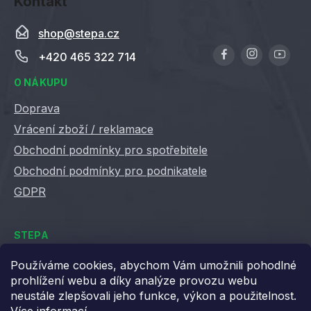
Kontakt
shop
@
stepa.cz
+420 465 322 714
O NÁKUPU
Doprava
Vrácení zboží / reklamace
Obchodní podmínky pro spotřebitele
Obchodní podmínky pro podnikatele
GDPR
STEPA
Kontakty
Používáme cookies, abychom Vám umožnili pohodlné
prohlížení webu a díky analýze provozu webu
Kariéra ve Stepě
neustále zlepšovali jeho funkce, výkon a použitelnost.
Věrnostní slevy