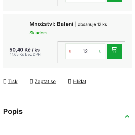
KOŠ
Množství: Balení
| obsahuje 12 ks
Skladem
DO
50,40 Kč
/ ks
41,65 Kč bez DPH
KOŠ
Tisk
Zeptat se
Hlídat
Popis