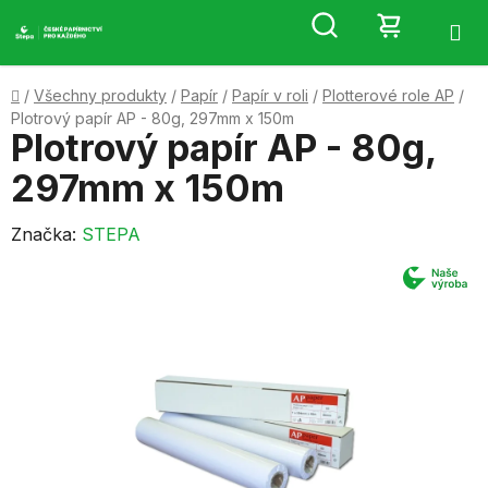
Přejít
Hledat
NÁKUP
na
obsah
KOŠÍK
Domů
/
Všechny produkty
/
Papír
/
Papír v roli
/
Plotterové role AP
/
Plotrový papír AP - 80g, 297mm x 150m
Plotrový papír AP - 80g,
297mm x 150m
Značka:
STEPA