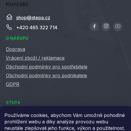
Kontakt
shop
@
stepa.cz
+420 465 322 714
O NÁKUPU
Doprava
Vrácení zboží / reklamace
Obchodní podmínky pro spotřebitele
Obchodní podmínky pro podnikatele
GDPR
STEPA
Kontakty
Používáme cookies, abychom Vám umožnili pohodlné
prohlížení webu a díky analýze provozu webu
Kariéra ve Stepě
neustále zlepšovali jeho funkce, výkon a použitelnost.