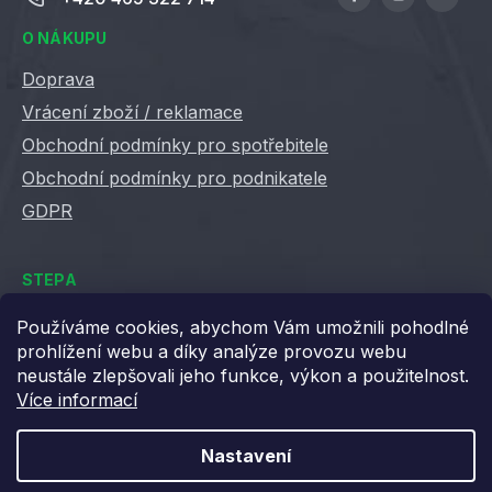
O NÁKUPU
Doprava
Vrácení zboží / reklamace
Obchodní podmínky pro spotřebitele
Obchodní podmínky pro podnikatele
GDPR
STEPA
Kontakty
Používáme cookies, abychom Vám umožnili pohodlné
prohlížení webu a díky analýze provozu webu
Kariéra ve Stepě
neustále zlepšovali jeho funkce, výkon a použitelnost.
Věrnostní slevy
Více informací
Velkoobchod / B2B
XML feedy
Nastavení
Blog STEPA