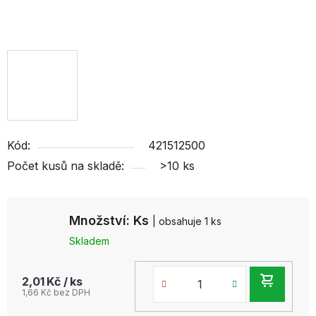
Kód:
421512500
Počet kusů na skladě:
>10 ks
Množství: Ks
| obsahuje 1 ks
Skladem
DO
2,01 Kč
/ ks
1,66 Kč bez DPH
KOŠ