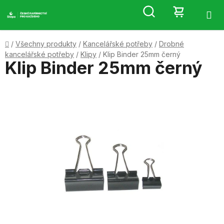
Přejít
Hledat
NÁKUP
na
obsah
KOŠÍK
Domů
/
Všechny produkty
/
Kancelářské potřeby
/
Drobné
kancelářské potřeby
/
Klipy
/
Klip Binder 25mm černý
Klip Binder 25mm černý