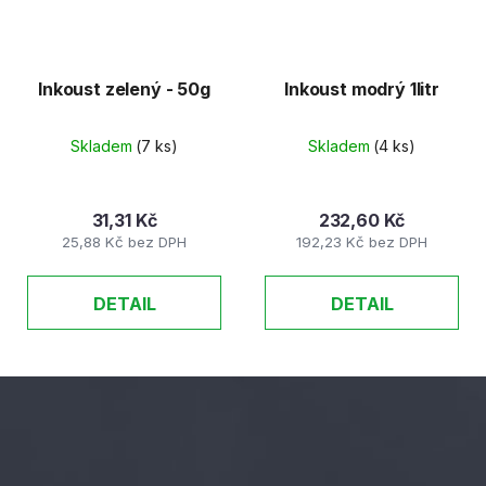
Inkoust zelený - 50g
Inkoust modrý 1litr
Skladem
(7 ks)
Skladem
(4 ks)
31,31 Kč
232,60 Kč
25,88 Kč bez DPH
192,23 Kč bez DPH
DETAIL
DETAIL
Z
á