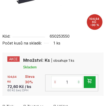
104,54
KČ
–30 %
Kód:
650253550
Počet kusů na skladě:
1 ks
AKCE
Množství: Ks
| obsahuje 1 ks
Skladem
Sleva
104,54
DO
Kč
30%
72,60 Kč
/ ks
KOŠ
60 Kč bez DPH