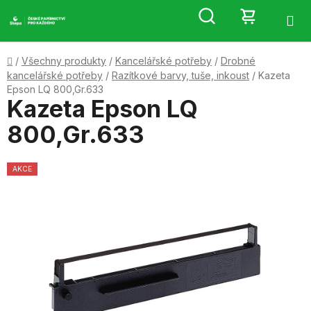
Přejít
Hledat
NÁKUP
na
obsah
KOŠÍK
Domů
/
Všechny produkty
/
Kancelářské potřeby
/
Drobné
kancelářské potřeby
/
Razítkové barvy, tuše, inkoust
/
Kazeta
Epson LQ 800,Gr.633
Kazeta Epson LQ
800,Gr.633
AKCE