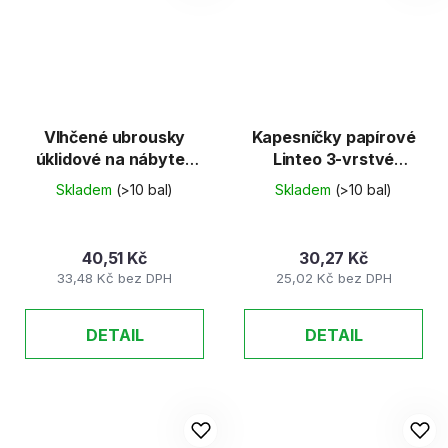
Vlhčené ubrousky
Kapesníčky papírové
úklidové na nábytek
Linteo 3-vrstvé
40ks/bal
Rosehip&silk 10x10 ks
Skladem
(>10 bal)
Skladem
(>10 bal)
40,51 Kč
30,27 Kč
33,48 Kč bez DPH
25,02 Kč bez DPH
DETAIL
DETAIL