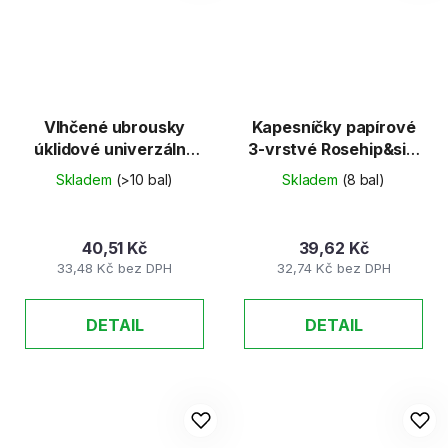
Vlhčené ubrousky
Kapesníčky papírové
úklidové univerzální,
3-vrstvé Rosehip&silk
antibakteriální
70 ks
Skladem
(>10 bal)
Skladem
(8 bal)
40ks/bal
40,51 Kč
39,62 Kč
33,48 Kč bez DPH
32,74 Kč bez DPH
DETAIL
DETAIL