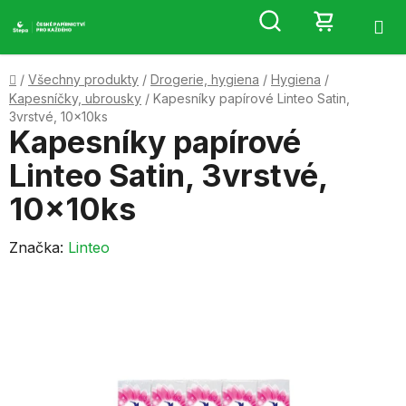
Přejít
Hledat
NÁKUP
na
obsah
KOŠÍK
Domů
/
Všechny produkty
/
Drogerie, hygiena
/
Hygiena
/
Kapesníčky, ubrousky
/
Kapesníky papírové Linteo Satin,
3vrstvé, 10x10ks
Kapesníky papírové
Linteo Satin, 3vrstvé,
10x10ks
Značka:
Linteo