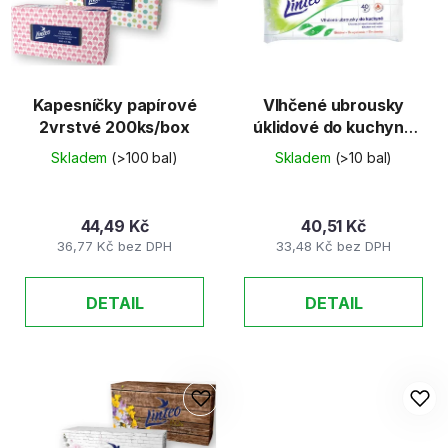
Kapesníčky papírové
Vlhčené ubrousky
2vrstvé 200ks/box
úklidové do kuchyně
40ks/bal
Skladem
(>100 bal)
Skladem
(>10 bal)
44,49 Kč
40,51 Kč
36,77 Kč bez DPH
33,48 Kč bez DPH
DETAIL
DETAIL