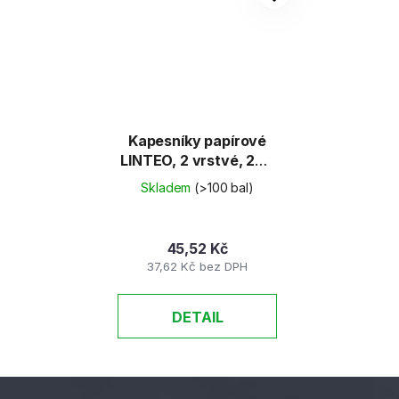
Kapesníky papírové
LINTEO, 2 vrstvé, 200
ks, Vánoce, DEN a
Skladem
(>100 bal)
NOC balzám aroma
45,52 Kč
37,62 Kč bez DPH
DETAIL