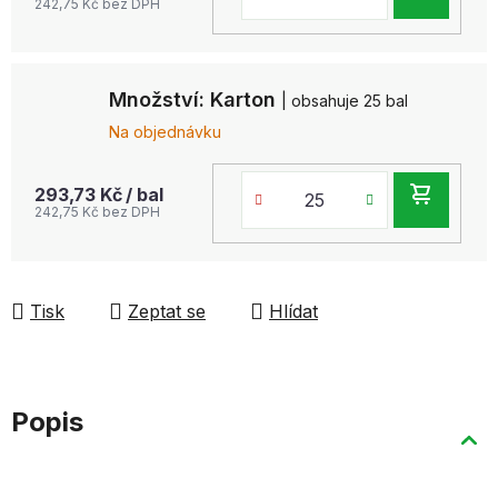
242,75 Kč bez DPH
KOŠ
Množství: Karton
| obsahuje 25 bal
Na objednávku
DO
293,73 Kč
/ bal
242,75 Kč bez DPH
KOŠ
Tisk
Zeptat se
Hlídat
Popis