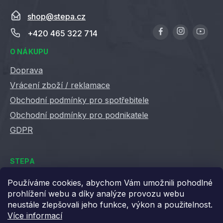
shop
@
stepa.cz
+420 465 322 714
O NÁKUPU
Doprava
Vrácení zboží / reklamace
Obchodní podmínky pro spotřebitele
Obchodní podmínky pro podnikatele
GDPR
STEPA
Kontakty
Používáme cookies, abychom Vám umožnili pohodlné
prohlížení webu a díky analýze provozu webu
Kariéra ve Stepě
neustále zlepšovali jeho funkce, výkon a použitelnost.
Věrnostní slevy
Více informací