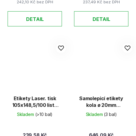
242,10 Kč bez DPH
237,49 Kč bez DPH
DETAIL
DETAIL
Etikety Laser. tisk
Samolepicí etikety
105x148,5/100 listů
kola ø 20mm
80g/m2
žluté/100listů
Skladem
(>10 bal)
Skladem
(3 bal)
239,58 Kč
646,09 Kč