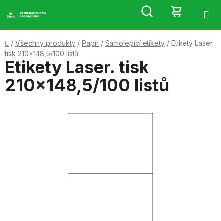
Přejít
Hledat
NÁKUP
na
obsah
KOŠÍK
Domů
/
Všechny produkty
/
Papír
/
Samolepící etikety
/
Etikety Laser.
tisk 210x148,5/100 listů
Etikety Laser. tisk
210x148,5/100 listů