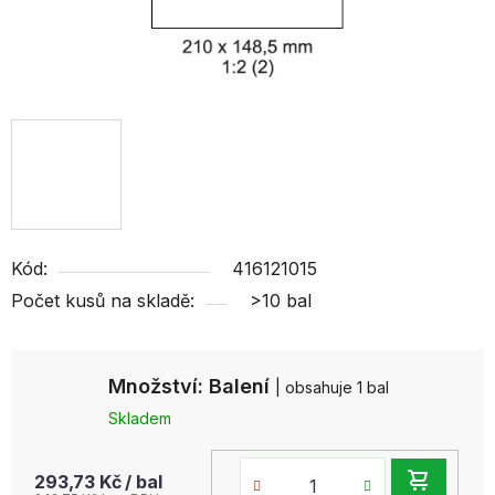
Kód:
416121015
Počet kusů na skladě:
>10 bal
Množství: Balení
| obsahuje 1 bal
Skladem
DO
293,73 Kč
/ bal