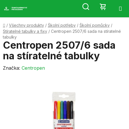
Přejít
Hledat
NÁKUP
na
obsah
KOŠÍK
Domů
/
Všechny produkty
/
Školní potřeby
/
Školní pomůcky
/
Stíratelné tabulky a fixy
/
Centropen 2507/6 sada na stíratelné
tabulky
Centropen 2507/6 sada
na stíratelné tabulky
Značka:
Centropen