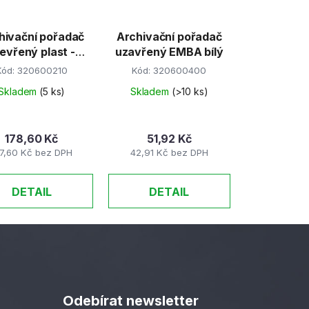
hivační pořadač
Archivační pořadač
evřený plast -
uzavřený EMBA bílý
černý
Kód:
320600210
Kód:
320600400
Skladem
(5 ks)
Skladem
(>10 ks)
178,60 Kč
51,92 Kč
47,60 Kč bez DPH
42,91 Kč bez DPH
DETAIL
DETAIL
Odebírat newsletter