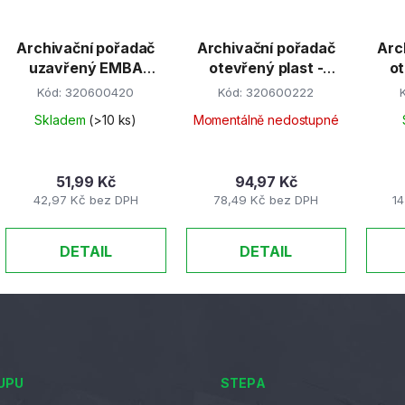
Archivační pořadač
Archivační pořadač
Arc
uzavřený EMBA
otevřený plast -
ot
modrý
modrý tmavě matný
Kód:
320600420
Kód:
320600222
Skladem
(>10 ks)
Momentálně nedostupné
51,99 Kč
94,97 Kč
42,97 Kč bez DPH
78,49 Kč bez DPH
1
DETAIL
DETAIL
UPU
STEPA