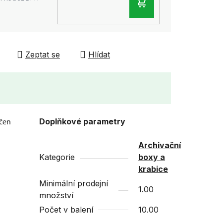
DO
KOŠÍKU
Zeptat se
Hlídat
rčen
Doplňkové parametry
Archivační
Kategorie
boxy a
krabice
Minimální prodejní
1.00
množství
Počet v balení
10.00