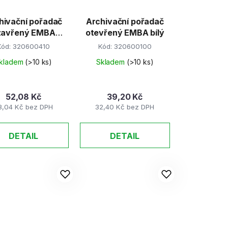
hivační pořadač
Archivační pořadač
avřený EMBA
otevřený EMBA bílý
černý
Kód:
320600410
Kód:
320600100
kladem
(>10 ks)
Skladem
(>10 ks)
52,08 Kč
39,20 Kč
3,04 Kč bez DPH
32,40 Kč bez DPH
DETAIL
DETAIL