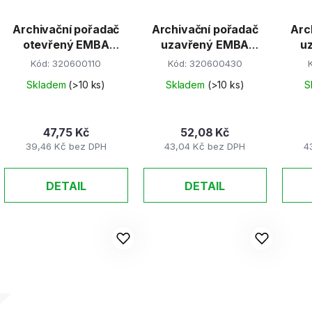
Archivační pořadač
Archivační pořadač
Arc
otevřený EMBA
uzavřený EMBA
uz
černý
červený
Kód:
320600110
Kód:
320600430
Skladem
(>10 ks)
Skladem
(>10 ks)
S
47,75 Kč
52,08 Kč
39,46 Kč bez DPH
43,04 Kč bez DPH
4
DETAIL
DETAIL