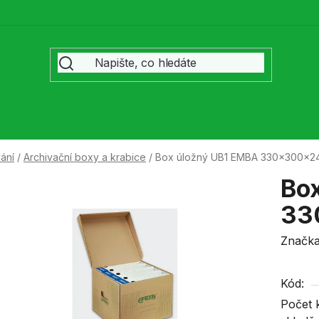
ání
/
Archivační boxy a krabice
/
Box úložný UB1 EMBA 330x300x
Bo
33
Značk
Kód:
Počet 