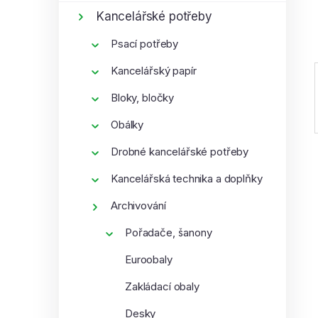
í
Kancelářské potřeby
p
Psací potřeby
a
n
Kancelářský papír
e
Bloky, bločky
l
Obálky
Drobné kancelářské potřeby
Kancelářská technika a doplňky
Archivování
Pořadače, šanony
Euroobaly
Zakládací obaly
Desky