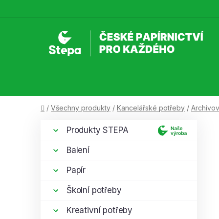
Přejít
na
obsah
Domů
/
Všechny produkty
/
Kancelářské potřeby
/
Archivov
P
K
Přeskočit
Produkty STEPA
a
kategorie
o
t
s
Balení
e
t
g
Papír
r
o
a
r
Školní potřeby
i
n
e
Kreativní potřeby
n