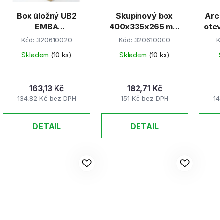
Box úložný UB2
Skupinový box
Arc
EMBA
400x335x265 mm
otev
330x300x295mm
(na 5 archivních
Kód:
320610020
Kód:
320610000
K
pořadačů)
Skladem
(10 ks)
Skladem
(10 ks)
163,13 Kč
182,71 Kč
134,82 Kč bez DPH
151 Kč bez DPH
1
DETAIL
DETAIL