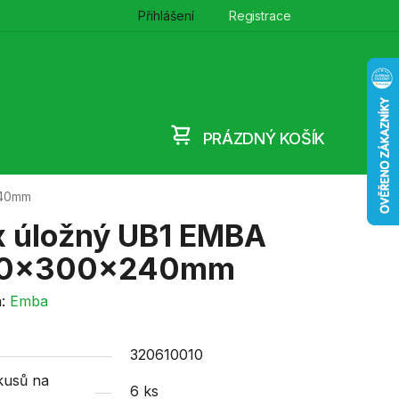
Přihlášení
Registrace
PRÁZDNÝ KOŠÍK
NÁKUPNÍ
240mm
KOŠÍK
x úložný UB1 EMBA
0x300x240mm
a:
Emba
320610010
kusů na
6 ks