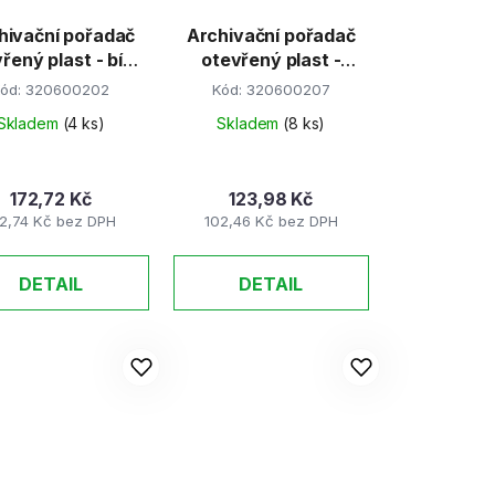
hivační pořadač
Archivační pořadač
řený plast - bílý
otevřený plast -
matný
šedý
ód:
320600202
Kód:
320600207
Skladem
(4 ks)
Skladem
(8 ks)
172,72 Kč
123,98 Kč
42,74 Kč bez DPH
102,46 Kč bez DPH
DETAIL
DETAIL