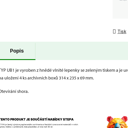
Tisk
Popis
TYP UB1 je vyroben z hnědé vlnité lepenky se zeleným tiskem a je u
na uložení 4 ks archivních boxů 314 x 235 x 69 mm.
Otevírání shora.