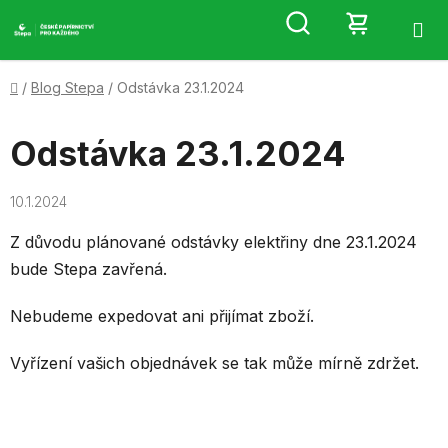
Přejít
Hledat
NÁKUP
na
obsah
KOŠÍK
Domů
/
Blog Stepa
/
Odstávka 23.1.2024
Odstávka 23.1.2024
10.1.2024
Z důvodu plánované odstávky elektřiny dne 23.1.2024
bude Stepa zavřená.
Nebudeme expedovat ani přijímat zboží.
Vyřízení vašich objednávek se tak může mírně zdržet.