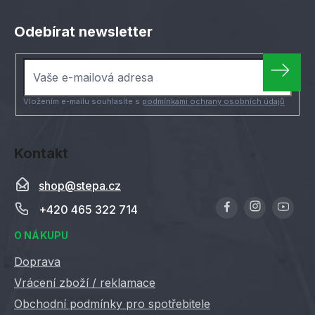
Z
á
Odebírat newsletter
p
a
t
í
Vložením e-mailu souhlasíte s
podmínkami ochrany osobních údajů
Kontakt
shop
@
stepa.cz
+420 465 322 714
O NÁKUPU
Doprava
Vrácení zboží / reklamace
Obchodní podmínky pro spotřebitele