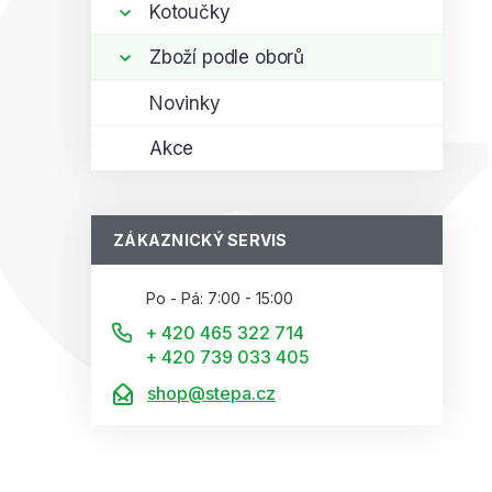
Kotoučky
Zboží podle oborů
Novinky
Akce
ZÁKAZNICKÝ SERVIS
Po - Pá: 7:00 - 15:00
+ 420 465 322 714
+ 420 739 033 405
shop@stepa.cz