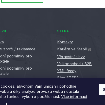
UPU
STEPA
va
Kontakty
í zboží / reklamace
Kariéra ve Stepě
dní podmínky pro
Věrnostní slevy
bitele
Velkoobchod / B2B
dní podmínky pro
XML feedy
atele
Blog STEPA
cookies, abychom Vám umožnili pohodlné
S
 webu a díky analýze provozu webu neustále
jeho funkce, výkon a použitelnost.
Více informací