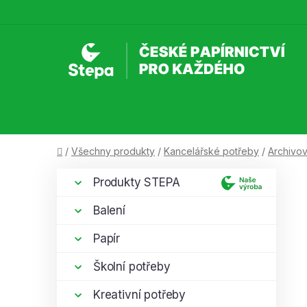
Přejít
na
obsah
Domů
/
Všechny produkty
/
Kancelářské potřeby
/
Archivov
P
K
Přeskočit
Produkty STEPA
a
kategorie
o
t
s
Balení
e
t
g
Papír
r
o
a
r
Školní potřeby
i
n
e
Kreativní potřeby
n