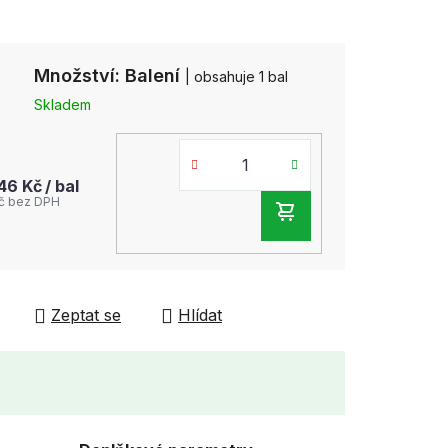
Množství: Balení
| obsahuje 1 bal
Skladem
,46 Kč
/ bal
Kč bez DPH
DO
KOŠÍKU
Zeptat se
Hlídat