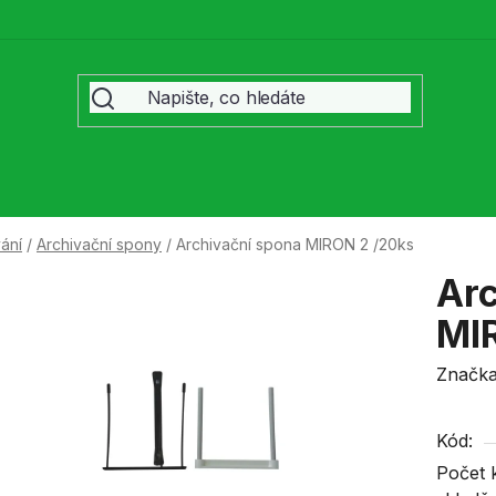
ání
/
Archivační spony
/
Archivační spona MIRON 2 /20ks
Arc
MI
Značk
Kód:
Počet 