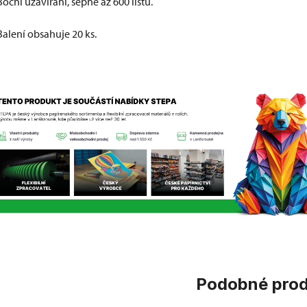
Boční uzavírání, sepne až 600 listů.
Balení obsahuje 20 ks.
Podobné pro