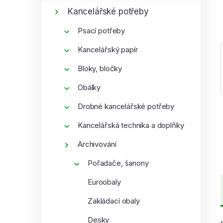
í
Kancelářské potřeby
p
Psací potřeby
a
n
Kancelářský papír
e
Bloky, bločky
l
Obálky
Drobné kancelářské potřeby
Kancelářská technika a doplňky
Archivování
Pořadače, šanony
Euroobaly
Zakládací obaly
Desky