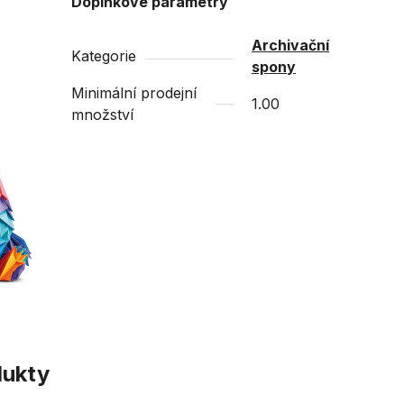
Doplňkové parametry
Archivační
Kategorie
spony
Minimální prodejní
1.00
množství
dukty