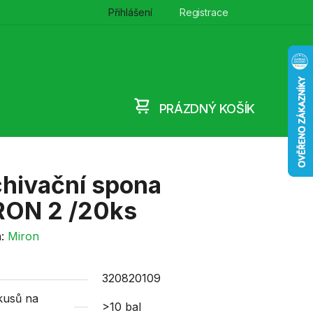
Přihlášení
Registrace
PRÁZDNÝ KOŠÍK
NÁKUPNÍ
KOŠÍK
hivační spona
RON 2 /20ks
a:
Miron
320820109
kusů na
>10 bal