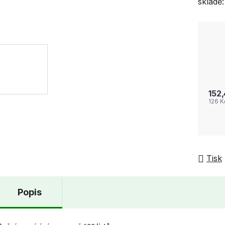
skladě:
152
126 
Tisk
Popis