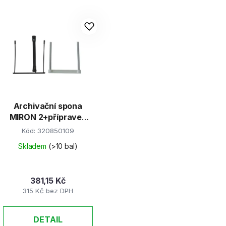
Archivační spona
MIRON 2+přípravek
zdarma / 50ks
Kód:
320850109
Skladem
(>10 bal)
381,15 Kč
315 Kč bez DPH
DETAIL