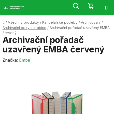
Přejít
Hledat
NÁKUP
na
obsah
KOŠÍK
Domů
/
Všechny produkty
/
Kancelářské potřeby
/
Archivování
/
Archivační boxy a krabice
/
Archivační pořadač uzavřený EMBA
červený
Archivační pořadač
uzavřený EMBA červený
Značka:
Emba