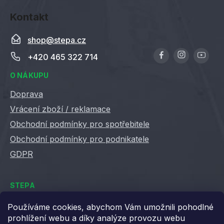
Kontakt
shop
@
stepa.cz
+420 465 322 714
O NÁKUPU
Doprava
Vrácení zboží / reklamace
Obchodní podmínky pro spotřebitele
Obchodní podmínky pro podnikatele
GDPR
STEPA
Kontakty
Používáme cookies, abychom Vám umožnili pohodlné
prohlížení webu a díky analýze provozu webu
Kariéra ve Stepě