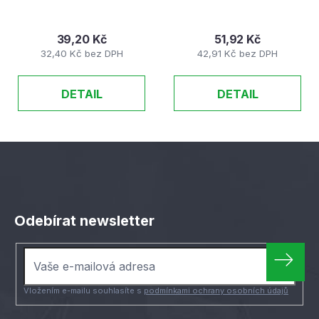
39,20 Kč
51,92 Kč
32,40 Kč bez DPH
42,91 Kč bez DPH
DETAIL
DETAIL
Z
á
Odebírat newsletter
p
a
t
í
Vložením e-mailu souhlasíte s
podmínkami ochrany osobních údajů