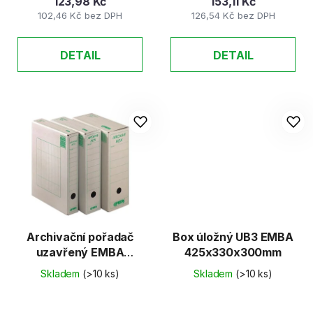
123,98 Kč
153,11 Kč
102,46 Kč bez DPH
126,54 Kč bez DPH
DETAIL
DETAIL
Archivační pořadač
Box úložný UB3 EMBA
uzavřený EMBA
425x330x300mm
330x260x50mm
Skladem
(>10 ks)
Skladem
(>10 ks)